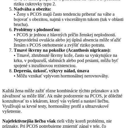
riziku cukrovky typu 2.
Nadváha a obezita:
• Ženy s PCOS majú často tendenciu priberať na váhe a
bojovať s obezitou, najmä s viscerálnym tukom (tuk v oblasti
brucha).
Problémy s plodnosťou:
• PCOS je jednou z hlavných príčin ženskej neplodnosti.
Nepravidelná ovulácia alebo jej úplná absencia môže sťažiť
ženám s PCOS otehotnenie a zvýšiť riziko potratu.
Tmavé škvrny na pokožke (Acanthosis nigricans):
• Tmavé, zhrubnuté škvrny kože, často sa vyskytujúce na
krku, v podpazuší, slabinách alebo pod prsiami, môžu byť
spojené s inzulínovou rezistenciou.
Depresia, úzkosť, výkyvy nálad, únava
• Môžu vznikať vplyvom hormonálnej nerovnováhy.
Každá žena môže zažiť rôzne kombinácie týchto príznakov a ich
závažnosť sa môže líšiť. Ak máte podozrenie na PCOS, je dôležité
konzultovať to s lekárom, ktorý vás vyšetrí a nastaví liečbu.
Využívajú sa krvné testy, hormonálny profil a ultrazvukové
vyšetrenie.
Najefektívnejšia liečba však
rieši vždy koreň problému, nie
príznaky. Pri PCOS potrebujeme zmierniť zápal v tele, čo