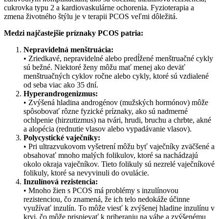
cukrovka typu 2 a kardiovaskulárne ochorenia. Fyzioterapia a
zmena životného štýlu je v terapii PCOS veľmi dôležitá.
Medzi najčastejšie príznaky PCOS patria:
Nepravidelná menštruácia:
• Zriedkavé, nepravidelné alebo predĺžené menštruačné cykly
sú bežné. Niektoré ženy môžu mať menej ako deväť
menštruačných cyklov ročne alebo cykly, ktoré sú vzdialené
od seba viac ako 35 dní.
Hyperandrogenizmus:
• Zvýšená hladina androgénov (mužských hormónov) môže
spôsobovať rôzne fyzické príznaky, ako sú nadmerné
ochlpenie (hirzutizmus) na tvári, hrudi, bruchu a chrbte, akné
a alopécia (rednutie vlasov alebo vypadávanie vlasov).
Polycystické vaječníky:
• Pri ultrazvukovom vyšetrení môžu byť vaječníky zväčšené a
obsahovať mnoho malých folikulov, ktoré sa nachádzajú
okolo okraja vaječníkov. Tieto folikuly sú nezrelé vaječníkové
folikuly, ktoré sa nevyvinuli do ovulácie.
Inzulínová rezistencia:
• Mnoho žien s PCOS má problémy s inzulínovou
rezistenciou, čo znamená, že ich telo nedokáže účinne
využívať inzulín. To môže viesť k zvýšenej hladine inzulínu v
krvi, čo môže prispievať k priberaniu na váhe a zvýšenému