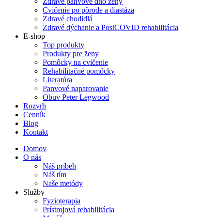
Zdravé panvové dno ženy
Cvičenie po pôrode a diastáza
Zdravé chodidlá
Zdravé dýchanie a PostCOVID rehabilitácia
E-shop
Top produkty
Produkty pre ženy
Pomôcky na cvičenie
Rehabilitačné pomôcky
Literatúra
Panvové naparovanie
Obuv Peter Legwood
Rozvrh
Cenník
Blog
Kontakt
Domov
O nás
Náš príbeh
Náš tím
Naše metódy
Služby
Fyzioterapia
Prístrojová rehabilitácia