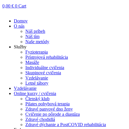
0,00
€
0
Cart
Domov
O nás
Náš príbeh
Náš tím
Naše metódy
Služby
Fyzioterapia
Prístrojová rehabilitácia
Masáže
Individuálne cvičenia
Skupinové cvičenia
Vzdelávanie
Letné tábory
Vzdelávanie
Online kurzy / cvičenia
Členský klub
Pilates pohybová terapia
Zdravé panvové dno ženy
Cvičenie po pôrode a diastáza
Zdravé chodidlá
Zdravé dýchanie a PostCOVID rehabilitácia