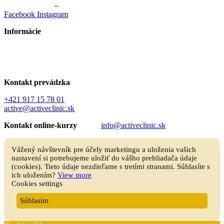
Cvičenie Žilina
–
Skupinové cvičenie Žilina
Facebook
Instagram
Informácie
Všeobecné obchodné podmienky
GDPR – Ochrana osobných údajov
Kontakt prevádzka
+421 917 15 78 01
active@activeclinic.sk
Kontakt online-kurzy
info@activeclinic.sk
Vážený návštevník pre účely marketingu a uloženia vašich
nastavení si potrebujeme uložiť do vášho prehliadača údaje
(cookies). Tieto údaje nezdieľame s tretími stranami. Súhlasíte s
ich uložením?
View more
Cookies settings
Súhlasim