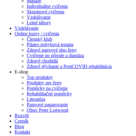
Masáže
Individuálne cvičenia
Skupinové cvičenia
Vzdelávanie
Letné tábory
Vzdelávanie
Online kurzy / cvičenia
Členský klub
Pilates pohybová terapia
Zdravé panvové dno ženy
Cvičenie po pôrode a diastáza
Zdravé chodidlá
Zdravé dýchanie a PostCOVID rehabilitácia
E-shop
Top produkty
Produkty pre ženy
Pomôcky na cvičenie
Rehabilitačné pomôcky
Literatúra
Panvové naparovanie
Obuv Peter Legwood
Rozvrh
Cenník
Blog
Kontakt