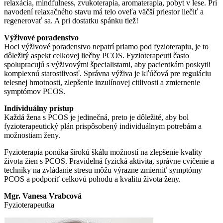
relaxácia, mindfulness, zvukoterapia, aromaterapia, pobyt v lese. Pri
navodení relaxačného stavu má telo oveľa väčší priestor liečiť a
regenerovať sa. A pri dostatku spánku tiež!
Výživové poradenstvo
Hoci výživové poradenstvo nepatrí priamo pod fyzioterapiu, je to
dôležitý aspekt celkovej liečby PCOS. Fyzioterapeuti často
spolupracujú s výživovými špecialistami, aby pacientkám poskytli
komplexnú starostlivosť. Správna výživa je kľúčová pre reguláciu
telesnej hmotnosti, zlepšenie inzulínovej citlivosti a zmiernenie
symptómov PCOS.
Individuálny prístup
Každá žena s PCOS je jedinečná, preto je dôležité, aby bol
fyzioterapeutický plán prispôsobený individuálnym potrebám a
možnostiam ženy.
Fyzioterapia ponúka širokú škálu možností na zlepšenie kvality
života žien s PCOS. Pravidelná fyzická aktivita, správne cvičenie a
techniky na zvládanie stresu môžu výrazne zmierniť symptómy
PCOS a podporiť celkovú pohodu a kvalitu života ženy.
Mgr. Vanesa Vrabcová
Fyzioterapeutka