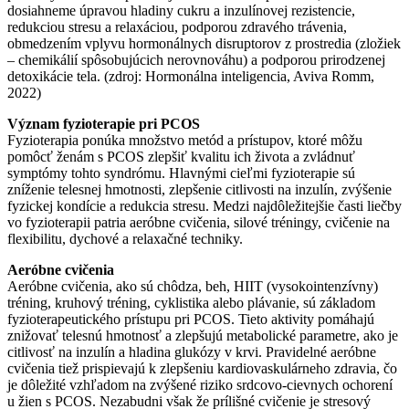
dosiahneme úpravou hladiny cukru a inzulínovej rezistencie,
redukciou stresu a relaxáciou, podporou zdravého trávenia,
obmedzením vplyvu hormonálnych disruptorov z prostredia (zložiek
– chemikálií spôsobujúcich nerovnováhu) a podporou prirodzenej
detoxikácie tela. (zdroj: Hormonálna inteligencia, Aviva Romm,
2022)
Význam fyzioterapie pri PCOS
Fyzioterapia ponúka množstvo metód a prístupov, ktoré môžu
pomôcť ženám s PCOS zlepšiť kvalitu ich života a zvládnuť
symptómy tohto syndrómu. Hlavnými cieľmi fyzioterapie sú
zníženie telesnej hmotnosti, zlepšenie citlivosti na inzulín, zvýšenie
fyzickej kondície a redukcia stresu. Medzi najdôležitejšie časti liečby
vo fyzioterapii patria aeróbne cvičenia, silové tréningy, cvičenie na
flexibilitu, dychové a relaxačné techniky.
Aeróbne cvičenia
Aeróbne cvičenia, ako sú chôdza, beh, HIIT (vysokointenzívny)
tréning, kruhový tréning, cyklistika alebo plávanie, sú základom
fyzioterapeutického prístupu pri PCOS. Tieto aktivity pomáhajú
znižovať telesnú hmotnosť a zlepšujú metabolické parametre, ako je
citlivosť na inzulín a hladina glukózy v krvi. Pravidelné aeróbne
cvičenia tiež prispievajú k zlepšeniu kardiovaskulárneho zdravia, čo
je dôležité vzhľadom na zvýšené riziko srdcovo-cievnych ochorení
u žien s PCOS. Nezabudni však že prílišné cvičenie je stresový