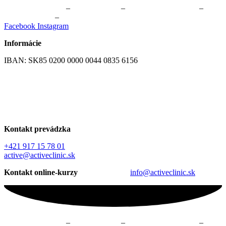
Fyzioterapia Žilina
–
Masáže Žilina
–
Online kurzy cvičenia
–
Cvičenie Žilina
–
Skupinové cvičenie Žilina
Facebook
Instagram
Informácie
IBAN: SK85 0200 0000 0044 0835 6156
Všeobecné obchodné podmienky
GDPR – Ochrana osobných údajov
Kontakt prevádzka
+421 917 15 78 01
active@activeclinic.sk
Kontakt online-kurzy
info@activeclinic.sk
Fyzioterapia Žilina
–
Masáže Žilina
–
Online kurzy cvičenia
–