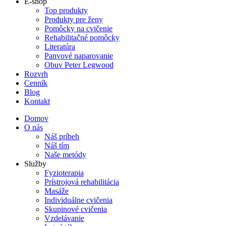
E-shop
Top produkty
Produkty pre ženy
Pomôcky na cvičenie
Rehabilitačné pomôcky
Literatúra
Panvové naparovanie
Obuv Peter Legwood
Rozvrh
Cenník
Blog
Kontakt
Domov
O nás
Náš príbeh
Náš tím
Naše metódy
Služby
Fyzioterapia
Prístrojová rehabilitácia
Masáže
Individuálne cvičenia
Skupinové cvičenia
Vzdelávanie