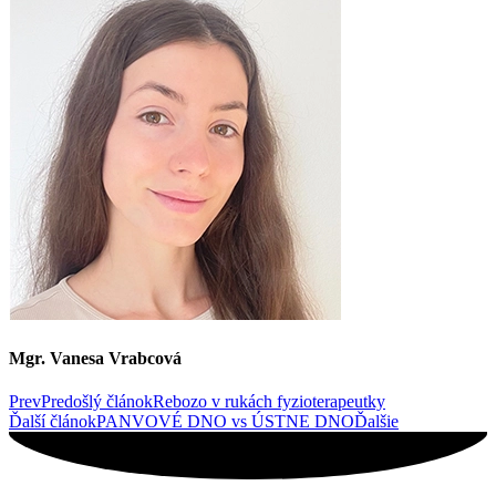
Mgr. Vanesa Vrabcová
Prev
Predošlý článok
Rebozo v rukách fyzioterapeutky
Ďalší článok
PANVOVÉ DNO vs ÚSTNE DNO
Ďalšie