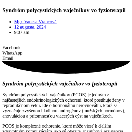
Syndróm polycystických vaječníkov vo fyzioterapii
Mgr. Vanesa Vrabcová
12 augusta, 2024
9:07 am
Facebook
WhatsApp
Email
Syndróm polycystických vaječníkov vo fyzioterapii
Syndróm polycystických vaječníkov (PCOS) je jedným z
najčastejších endokrinologických ochorení, ktoré postihuje ženy v
reprodukčnom veku. Ide o hormonálnu nerovnováhu, ktorá sa
vyznačuje zvýšenou hladinou androgénov (mužských hormónov),
anovuláciou a prítomnosťou viacerých cýst na vaječníkoch.
PCOS je komplexné ochorenie, ktoré môže viesť k ďalším
zdravotným komplikáciám, ako sú obezita, inzulínová rezistencia,