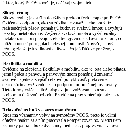
faktor, ktorý PCOS zhoršuje, načúvaj svojmu telu.
Silový tréning
Silový tréning je ďalším dôležitým prvkom fyzioterapie pri PCOS.
Cvičenia s odporom, ako sú zdvíhanie závaží alebo použitie
rezistenčných pásov, pomáhajú budovať svalovú hmotu a zvyšujú
bazálny metabolizmus. Zvýšená svalová hmota a vyšší bazálny
metabolizmus prispievajú k efektívnejšiemu spaľovaniu kalórií, čo
môže pomôcť pri regulácii telesnej hmotnosti. Navyše, silový
tréning zlepšuje inzulínovú citlivosť, čo je kľúčové pre ženy s
PCOS.
Flexibilita a mobilita
Cvičenia na zlepšenie flexibility a mobility, ako je joga alebo pilates,
jemná práca s panvou a panvovým dnom pomáhajú zmierniť
svalové napätie a zlepšiť celkovú pohyblivosť, prekrvenie,
detoxikáciu a vyživenie tela a podporu hormonálnej rovnováhy.
Tieto formy cvičenia tiež prispievajú k znižovaniu stresu a
podporujú duševnú pohodu. Pravidelná prax zmierňuje príznaky
PCOS.
Relaxačné techniky a stres manažment
Stres má významný vplyv na symptómy PCOS, preto je veľmi
dôležité naučiť sa s ním pracovať a kompenzovať ho. Medzi tieto
techniky patria hlboké dýchanie, meditácia, progresívna svalová