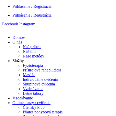
Preskočiť
Prihlásenie / Registrácia
na
Prihlásenie / Registrácia
obsah
Facebook
Instagram
Domov
O nás
Náš príbeh
Náš tím
Naše metódy
Služby
Fyzioterapia
Prístrojová rehabilitácia
Masáže
Individuálne cvičenia
Skupinové cvičenia
Vzdelávanie
Letné tábory
Vzdelávanie
Online kurzy / cvičenia
Členský klub
Pilates pohybová terapia