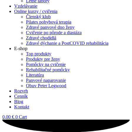
Letné tábory
Vzdelávanie
Online kurzy / cvičenia
Členský klub
Pilates pohybová terapia
Zdravé panvové dno ženy
Cvičenie po pôrode a diastáza
Zdravé chodidlá
Zdravé dýchanie a PostCOVID rehabilitácia
E-shop
Top produkty
Produkty pre ženy
Pomôcky na cvičenie
Rehabilitačné pomôcky
Literatúra
Panvové naparovanie
Obuv Peter Legwood
Rozvrh
Cenník
Blog
Kontakt
0,00
€
0
Cart