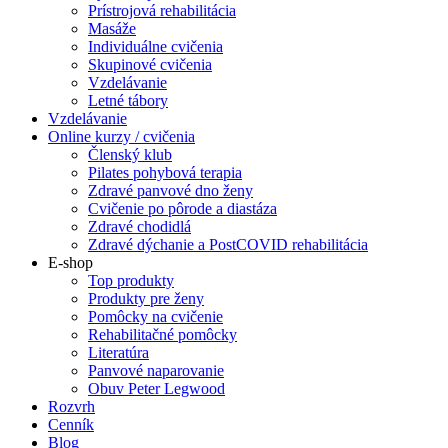
Prístrojová rehabilitácia
Masáže
Individuálne cvičenia
Skupinové cvičenia
Vzdelávanie
Letné tábory
Vzdelávanie
Online kurzy / cvičenia
Členský klub
Pilates pohybová terapia
Zdravé panvové dno ženy
Cvičenie po pôrode a diastáza
Zdravé chodidlá
Zdravé dýchanie a PostCOVID rehabilitácia
E-shop
Top produkty
Produkty pre ženy
Pomôcky na cvičenie
Rehabilitačné pomôcky
Literatúra
Panvové naparovanie
Obuv Peter Legwood
Rozvrh
Cenník
Blog