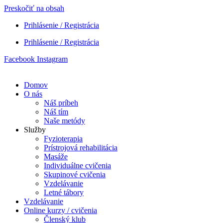
Preskočiť na obsah
Prihlásenie / Registrácia
Prihlásenie / Registrácia
Facebook
Instagram
Domov
O nás
Náš príbeh
Náš tím
Naše metódy
Služby
Fyzioterapia
Prístrojová rehabilitácia
Masáže
Individuálne cvičenia
Skupinové cvičenia
Vzdelávanie
Letné tábory
Vzdelávanie
Online kurzy / cvičenia
Členský klub