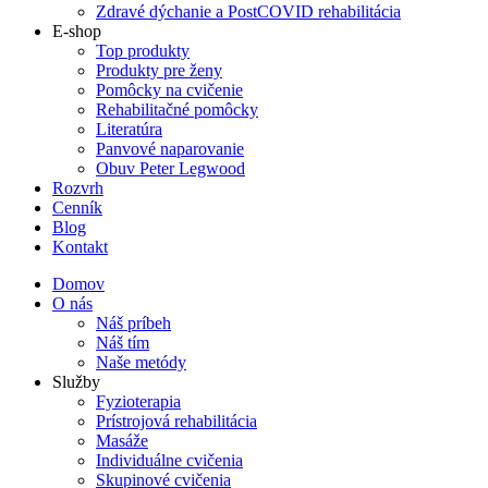
Zdravé dýchanie a PostCOVID rehabilitácia
E-shop
Top produkty
Produkty pre ženy
Pomôcky na cvičenie
Rehabilitačné pomôcky
Literatúra
Panvové naparovanie
Obuv Peter Legwood
Rozvrh
Cenník
Blog
Kontakt
Domov
O nás
Náš príbeh
Náš tím
Naše metódy
Služby
Fyzioterapia
Prístrojová rehabilitácia
Masáže
Individuálne cvičenia
Skupinové cvičenia