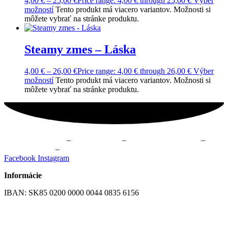
4,00
€
–
25,00
€
Price range: 4,00 € through 25,00 €
Výber
možností
Tento produkt má viacero variantov. Možnosti si
môžete vybrať na stránke produktu.
Steamy zmes – Láska
4,00
€
–
26,00
€
Price range: 4,00 € through 26,00 €
Výber
možností
Tento produkt má viacero variantov. Možnosti si
môžete vybrať na stránke produktu.
Fyzioterapia Žilina
–
Masáže Žilina
–
Online kurzy cvičenia
–
Cvičenie Žilina
–
Skupinové cvičenie Žilina
Facebook
Instagram
Informácie
IBAN: SK85 0200 0000 0044 0835 6156
Všeobecné obchodné podmienky
GDPR – Ochrana osobných údajov