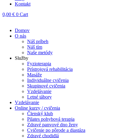
Kontakt
0,00
€
0
Cart
Domov
O nás
Náš príbeh
Náš tím
Naše metódy
Služby
Fyzioterapia
Prístrojová rehabilitácia
Masáže
Individuálne cvičenia
Skupinové cvičenia
Vzdelávanie
Letné tábory
Vzdelávanie
Online kurzy / cvičenia
Členský klub
Pilates pohybová terapia
Zdravé panvové dno ženy
Cvičenie po pôrode a diastáza
Zdravé chodidlá