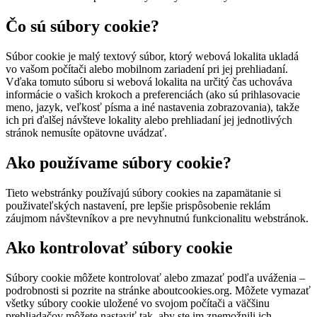
Čo sú súbory cookie?
Súbor cookie je malý textový súbor, ktorý webová lokalita ukladá
vo vašom počítači alebo mobilnom zariadení pri jej prehliadaní.
Vďaka tomuto súboru si webová lokalita na určitý čas uchováva
informácie o vašich krokoch a preferenciách (ako sú prihlasovacie
meno, jazyk, veľkosť písma a iné nastavenia zobrazovania), takže
ich pri ďalšej návšteve lokality alebo prehliadaní jej jednotlivých
stránok nemusíte opätovne uvádzať.
Ako používame súbory cookie?
Tieto webstránky používajú súbory cookies na zapamätanie si
použivateľských nastavení, pre lepšie prispôsobenie reklám
záujmom návštevníkov a pre nevyhnutnú funkcionalitu webstránok.
Ako kontrolovať súbory cookie
Súbory cookie môžete kontrolovať alebo zmazať podľa uváženia –
podrobnosti si pozrite na stránke aboutcookies.org. Môžete vymazať
všetky súbory cookie uložené vo svojom počítači a väčšinu
prehliadačov môžete nastaviť tak, aby ste im znemožnili ich