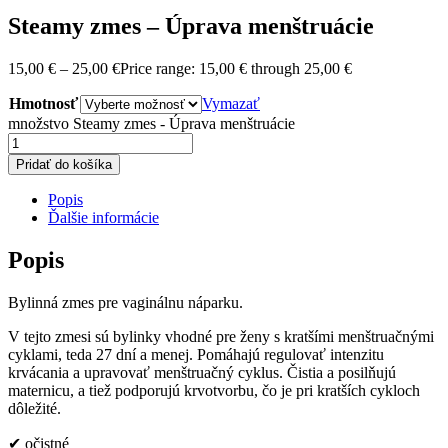
Steamy zmes – Úprava menštruácie
15,00
€
–
25,00
€
Price range: 15,00 € through 25,00 €
Hmotnosť
Vymazať
množstvo Steamy zmes - Úprava menštruácie
Pridať do košíka
Popis
Ďalšie informácie
Popis
Bylinná zmes pre vaginálnu náparku.
V tejto zmesi sú bylinky vhodné pre ženy s kratšími menštruačnými
cyklami, teda 27 dní a menej. Pomáhajú regulovať intenzitu
krvácania a upravovať menštruačný cyklus. Čistia a posilňujú
maternicu, a tiež podporujú krvotvorbu, čo je pri kratších cykloch
dôležité.
✔ očistné