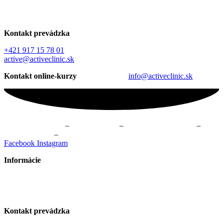
Kontakt prevádzka
+421 917 15 78 01
active@activeclinic.sk
Kontakt online-kurzy
info@activeclinic.sk
Fyzioterapia Žilina
–
Masáže Žilina
–
Online kurzy cvičenia
–
Cvičenie Žilina
–
Skupinové cvičenie Žilina
Facebook
Instagram
Informácie
Všeobecné obchodné podmienky
GDPR – Ochrana osobných údajov
Kontakt prevádzka