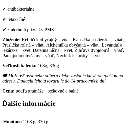
✔ antibakteriálne
✔ relaxačné
✔ zmierňujú príznaky PMS
Zloženie:
Rebríček obyčajný – vňať, Kapsička pastierska – vňať,
Praslička roľná – vňať, Alchemilka obyčajná – vňať, Levanduľa
lekárska – kvet, Ďatelina lúčna – kvet, Žihľava dvojdomá – vňať,
Pamajorán obyčajný – vňať, Nechtík lekársky – kvet
Veľkosti balenia:
168g, 336g
🚚 Možnosť osobného odberu alebo zaslanie kuriérom/poštou na
adresu. Dodacia lehota tovaru je do 14 pracovných dní.
Cena:
podľa gramáže+ poštovné a balné
Ďalšie informácie
Hmotnosť
168 g, 336 g