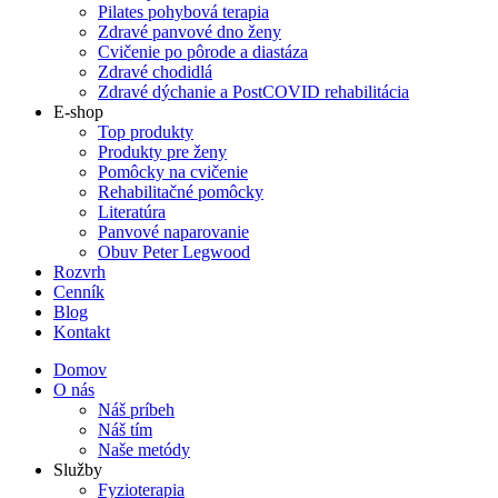
Pilates pohybová terapia
Zdravé panvové dno ženy
Cvičenie po pôrode a diastáza
Zdravé chodidlá
Zdravé dýchanie a PostCOVID rehabilitácia
E-shop
Top produkty
Produkty pre ženy
Pomôcky na cvičenie
Rehabilitačné pomôcky
Literatúra
Panvové naparovanie
Obuv Peter Legwood
Rozvrh
Cenník
Blog
Kontakt
Domov
O nás
Náš príbeh
Náš tím
Naše metódy
Služby
Fyzioterapia