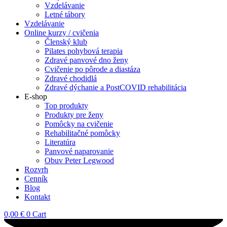
Vzdelávanie
Letné tábory
Vzdelávanie
Online kurzy / cvičenia
Členský klub
Pilates pohybová terapia
Zdravé panvové dno ženy
Cvičenie po pôrode a diastáza
Zdravé chodidlá
Zdravé dýchanie a PostCOVID rehabilitácia
E-shop
Top produkty
Produkty pre ženy
Pomôcky na cvičenie
Rehabilitačné pomôcky
Literatúra
Panvové naparovanie
Obuv Peter Legwood
Rozvrh
Cenník
Blog
Kontakt
0,00
€
0
Cart