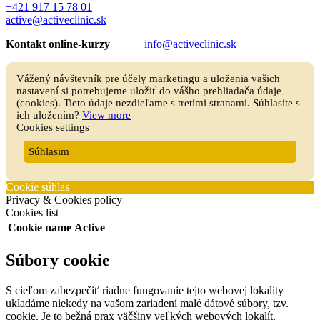
+421 917 15 78 01
active@activeclinic.sk
Kontakt online-kurzy
info@activeclinic.sk
Vážený návštevník pre účely marketingu a uloženia vašich
nastavení si potrebujeme uložiť do vášho prehliadača údaje
(cookies). Tieto údaje nezdieľame s tretími stranami. Súhlasíte s
ich uložením?
View more
Cookies settings
Súhlasim
Cookie súhlas
Privacy & Cookies policy
Cookies list
Cookie name
Active
Súbory cookie
S cieľom zabezpečiť riadne fungovanie tejto webovej lokality
ukladáme niekedy na vašom zariadení malé dátové súbory, tzv.
cookie. Je to bežná prax väčšiny veľkých webových lokalít.