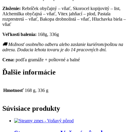
Zloženie:
Rebríček obyčajný – vňať, Skorocel kopijovitý – list,
Alchemilka obyčajná – vňať, Vitex jahňací – plod, Pastala
rozprestretá – vňať, Bakopa drobnolistá – vňať, Hluchavka biela –
vňať
Veľkosti balenia:
168g, 336g
🚚 Možnosť osobného odberu alebo zaslanie kuriérom/poštou na
adresu. Dodacia lehota tovaru je do 14 pracovných dní.
Cena:
podľa gramáže + poštovné a balné
Ďalšie informácie
Hmotnosť
168 g, 336 g
Súvisiace produkty