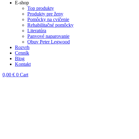
E-shop
Top produkty
Produkty pre ženy
Pomôcky na cvičenie
Rehabilitačné pomôcky
Literatúra
Panvové naparovanie
Obuv Peter Legwood
Rozvrh
Cenník
Blog
Kontakt
0,00
€
0
Cart