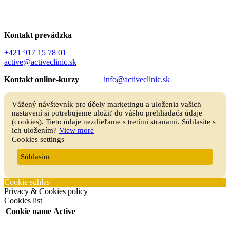
Všeobecné obchodné podmienky
GDPR – Ochrana osobných údajov
Kontakt prevádzka
+421 917 15 78 01
active@activeclinic.sk
Kontakt online-kurzy
info@activeclinic.sk
Vážený návštevník pre účely marketingu a uloženia vašich
nastavení si potrebujeme uložiť do vášho prehliadača údaje
(cookies). Tieto údaje nezdieľame s tretími stranami. Súhlasíte s
ich uložením?
View more
Cookies settings
Súhlasim
Cookie súhlas
Privacy & Cookies policy
Cookies list
Cookie name
Active