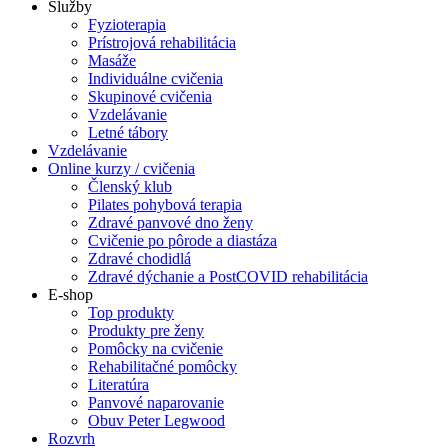
Služby
Fyzioterapia
Prístrojová rehabilitácia
Masáže
Individuálne cvičenia
Skupinové cvičenia
Vzdelávanie
Letné tábory
Vzdelávanie
Online kurzy / cvičenia
Členský klub
Pilates pohybová terapia
Zdravé panvové dno ženy
Cvičenie po pôrode a diastáza
Zdravé chodidlá
Zdravé dýchanie a PostCOVID rehabilitácia
E-shop
Top produkty
Produkty pre ženy
Pomôcky na cvičenie
Rehabilitačné pomôcky
Literatúra
Panvové naparovanie
Obuv Peter Legwood
Rozvrh