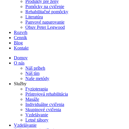
Produkty pre ženy
Pomôcky na cvičenie
Rehabilitačné pomôcky
Literatúra
Panvové naparovanie
Obuv Peter Legwood
Rozvrh
Cenník
Blog
Kontakt
Domov
O nás
Náš príbeh
Náš tím
Naše metódy
Služby
Fyzioterapia
Prístrojová rehabilitácia
Masáže
Individuálne cvičenia
Skupinové cvičenia
Vzdelávanie
Letné tábory
Vzdelávanie