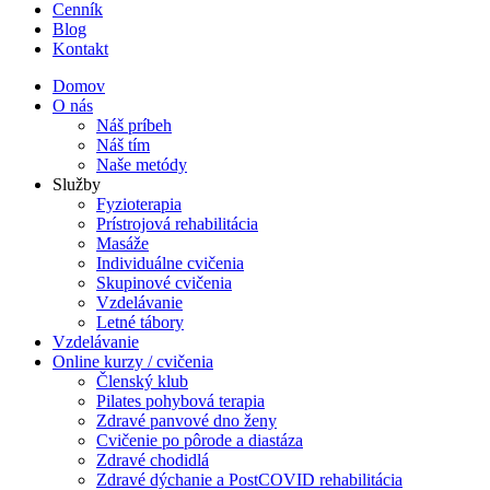
Cenník
Blog
Kontakt
Domov
O nás
Náš príbeh
Náš tím
Naše metódy
Služby
Fyzioterapia
Prístrojová rehabilitácia
Masáže
Individuálne cvičenia
Skupinové cvičenia
Vzdelávanie
Letné tábory
Vzdelávanie
Online kurzy / cvičenia
Členský klub
Pilates pohybová terapia
Zdravé panvové dno ženy
Cvičenie po pôrode a diastáza
Zdravé chodidlá
Zdravé dýchanie a PostCOVID rehabilitácia