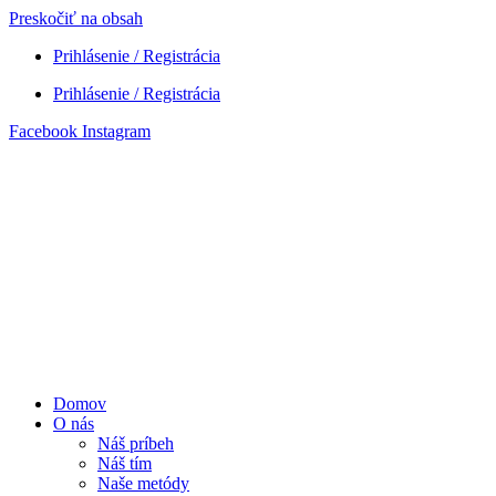
Preskočiť na obsah
Prihlásenie / Registrácia
Prihlásenie / Registrácia
Facebook
Instagram
Domov
O nás
Náš príbeh
Náš tím
Naše metódy