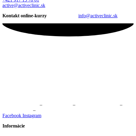
active@activeclinic.sk
Kontakt online-kurzy
info@activeclinic.sk
Fyzioterapia Žilina
–
Masáže Žilina
–
Online kurzy cvičenia
–
Cvičenie Žilina
–
Skupinové cvičenie Žilina
Facebook
Instagram
Informácie