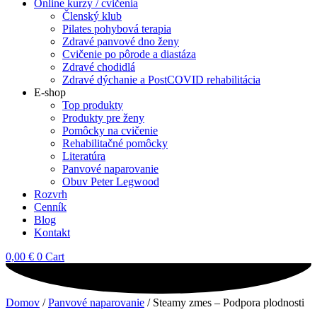
Online kurzy / cvičenia
Členský klub
Pilates pohybová terapia
Zdravé panvové dno ženy
Cvičenie po pôrode a diastáza
Zdravé chodidlá
Zdravé dýchanie a PostCOVID rehabilitácia
E-shop
Top produkty
Produkty pre ženy
Pomôcky na cvičenie
Rehabilitačné pomôcky
Literatúra
Panvové naparovanie
Obuv Peter Legwood
Rozvrh
Cenník
Blog
Kontakt
0,00
€
0
Cart
Domov
/
Panvové naparovanie
/ Steamy zmes – Podpora plodnosti