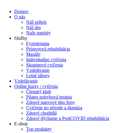
Domov
O nás
Náš príbeh
Náš tím
Naše metódy
Služby
Fyzioterapia
Prístrojová rehabilitácia
Masáže
Individuálne cvičenia
Skupinové cvičenia
Vzdelávanie
Letné tábory
Vzdelávanie
Online kurzy / cvičenia
Členský klub
Pilates pohybová terapia
Zdravé panvové dno ženy
Cvičenie po pôrode a diastáza
Zdravé chodidlá
Zdravé dýchanie a PostCOVID rehabilitácia
E-shop
Top produkty