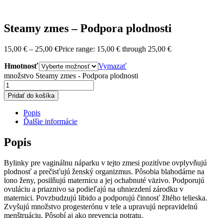
Steamy zmes – Podpora plodnosti
15,00
€
–
25,00
€
Price range: 15,00 € through 25,00 €
Hmotnosť
Vymazať
množstvo Steamy zmes - Podpora plodnosti
Pridať do košíka
Popis
Ďalšie informácie
Popis
Bylinky pre vaginálnu náparku v tejto zmesi pozitívne ovplyvňujú
plodnosť a prečisťujú ženský organizmus. Pôsobia blahodárne na
lono ženy, posilňujú maternicu a jej ochabnuté väzivo. Podporujú
ovuláciu a priaznivo sa podieľajú na uhniezdení zárodku v
maternici. Povzbudzujú libido a podporujú činnosť žltého telieska.
Zvyšujú množstvo progesterónu v tele a upravujú nepravidelnú
menštruáciu. Pôsobí aj ako prevencia potratu.