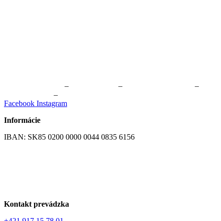
Fyzioterapia Žilina
–
Masáže Žilina
–
Online kurzy cvičenia
–
Cvičenie Žilina
–
Skupinové cvičenie Žilina
Facebook
Instagram
Informácie
IBAN: SK85 0200 0000 0044 0835 6156
Všeobecné obchodné podmienky
GDPR – Ochrana osobných údajov
Kontakt prevádzka
+421 917 15 78 01