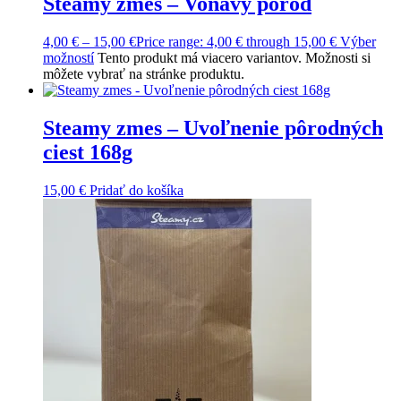
Steamy zmes – Voňavý pôrod
4,00
€
–
15,00
€
Price range: 4,00 € through 15,00 €
Výber
možností
Tento produkt má viacero variantov. Možnosti si
môžete vybrať na stránke produktu.
Steamy zmes – Uvoľnenie pôrodných
ciest 168g
15,00
€
Pridať do košíka