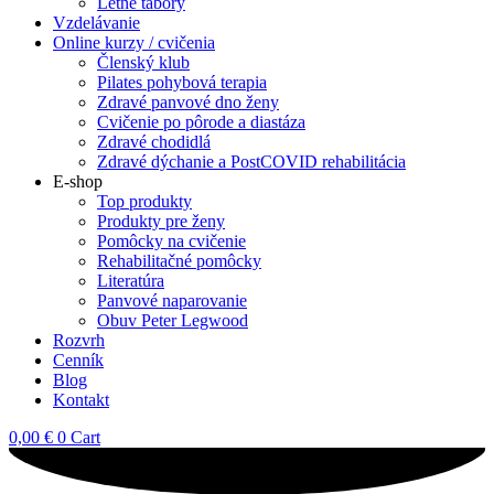
Letné tábory
Vzdelávanie
Online kurzy / cvičenia
Členský klub
Pilates pohybová terapia
Zdravé panvové dno ženy
Cvičenie po pôrode a diastáza
Zdravé chodidlá
Zdravé dýchanie a PostCOVID rehabilitácia
E-shop
Top produkty
Produkty pre ženy
Pomôcky na cvičenie
Rehabilitačné pomôcky
Literatúra
Panvové naparovanie
Obuv Peter Legwood
Rozvrh
Cenník
Blog
Kontakt
0,00
€
0
Cart