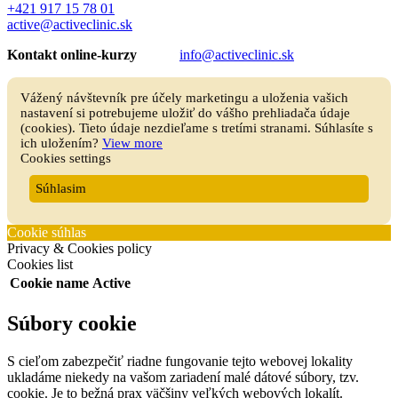
+421 917 15 78 01
active@activeclinic.sk
Kontakt online-kurzy
info@activeclinic.sk
Vážený návštevník pre účely marketingu a uloženia vašich
nastavení si potrebujeme uložiť do vášho prehliadača údaje
(cookies). Tieto údaje nezdieľame s tretími stranami. Súhlasíte s
ich uložením?
View more
Cookies settings
Súhlasim
Cookie súhlas
Privacy & Cookies policy
Cookies list
Cookie name
Active
Súbory cookie
S cieľom zabezpečiť riadne fungovanie tejto webovej lokality
ukladáme niekedy na vašom zariadení malé dátové súbory, tzv.
cookie. Je to bežná prax väčšiny veľkých webových lokalít.