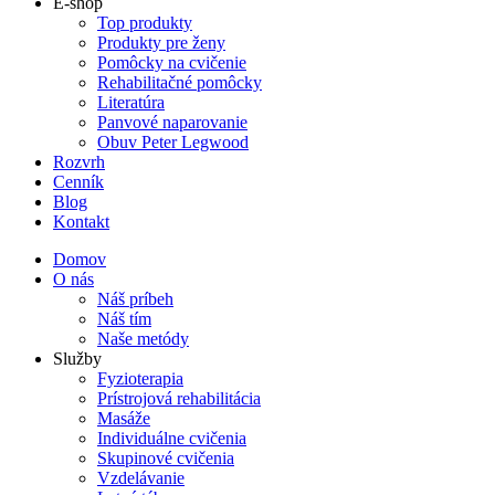
E-shop
Top produkty
Produkty pre ženy
Pomôcky na cvičenie
Rehabilitačné pomôcky
Literatúra
Panvové naparovanie
Obuv Peter Legwood
Rozvrh
Cenník
Blog
Kontakt
Domov
O nás
Náš príbeh
Náš tím
Naše metódy
Služby
Fyzioterapia
Prístrojová rehabilitácia
Masáže
Individuálne cvičenia
Skupinové cvičenia
Vzdelávanie