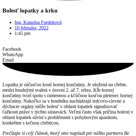
Bolesť lopatky a krku
Ing. Katarína Furdeková
10 februára, 2022
1:45 pm
Facebook
WhatsApp
Email
Lopatka je súčasťou kostí hornej končatiny. Je uložená na chrbte,
medzi hrudnými svalmi v úrovni 2. až 7. rebra. Kĺb hornej
končatiny tvorí spolu s ramennou a kľúčnou kosťou pletenec hornej
končatiny. Nakoľko sa v hrudníku nachádzajú srdcovo-cievne a
dýchacie orgány môže bolesť v oblasti lopatiek signalizovať
ťažkosti práve v týchto sústavách. Veľmi často však príčina bolesti v
oblasti lopatiek súvisí s problémami s pohybovým aparátom,
konkrétne s krčnou chrbticou.
Prečítajte si celý článok, ktorý sme napísali pre nášho partnera Be