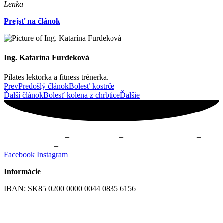
Lenka
Prejsť na článok
Ing. Katarína Furdeková
Pilates lektorka a fitness trénerka.
Prev
Predošlý článok
Bolesť kostrče
Ďalší článok
Bolesť kolena z chrbtice
Ďalšie
Fyzioterapia Žilina
–
Masáže Žilina
–
Online kurzy cvičenia
–
Cvičenie Žilina
–
Skupinové cvičenie Žilina
Facebook
Instagram
Informácie
IBAN: SK85 0200 0000 0044 0835 6156
Všeobecné obchodné podmienky
GDPR – Ochrana osobných údajov