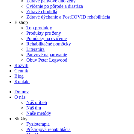
Zdravé panvové dno ženy
Cvičenie po pôrode a diastáza
Zdravé chodidlá
Zdravé dýchanie a PostCOVID rehabilitácia
E-shop
Top produkty
Produkty pre ženy
Pomôcky na cvičenie
Rehabilitačné pomôcky
Literatúra
Panvové naparovanie
Obuv Peter Legwood
Rozvrh
Cenník
Blog
Kontakt
Domov
O nás
Náš príbeh
Náš tím
Naše metódy
Služby
Fyzioterapia
Prístrojová rehabilitácia