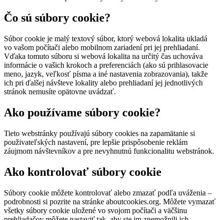
Čo sú súbory cookie?
Súbor cookie je malý textový súbor, ktorý webová lokalita ukladá
vo vašom počítači alebo mobilnom zariadení pri jej prehliadaní.
Vďaka tomuto súboru si webová lokalita na určitý čas uchováva
informácie o vašich krokoch a preferenciách (ako sú prihlasovacie
meno, jazyk, veľkosť písma a iné nastavenia zobrazovania), takže
ich pri ďalšej návšteve lokality alebo prehliadaní jej jednotlivých
stránok nemusíte opätovne uvádzať.
Ako používame súbory cookie?
Tieto webstránky používajú súbory cookies na zapamätanie si
použivateľských nastavení, pre lepšie prispôsobenie reklám
záujmom návštevníkov a pre nevyhnutnú funkcionalitu webstránok.
Ako kontrolovať súbory cookie
Súbory cookie môžete kontrolovať alebo zmazať podľa uváženia –
podrobnosti si pozrite na stránke aboutcookies.org. Môžete vymazať
všetky súbory cookie uložené vo svojom počítači a väčšinu
prehliadačov môžete nastaviť tak, aby ste im znemožnili ich