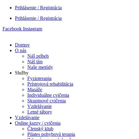
Preskočiť
Prihlásenie / Registrácia
na
Prihlásenie / Registrácia
obsah
Facebook
Instagram
Domov
O nás
Náš príbeh
Náš tím
Naše metódy
Služby
Fyzioterapia
Prístrojová rehabilitácia
Masáže
Individuálne cvičenia
Skupinové cvičenia
Vzdelávanie
Letné tábory
Vzdelávanie
Online kurzy / cvičenia
Členský klub
Pilates pohybová terapia