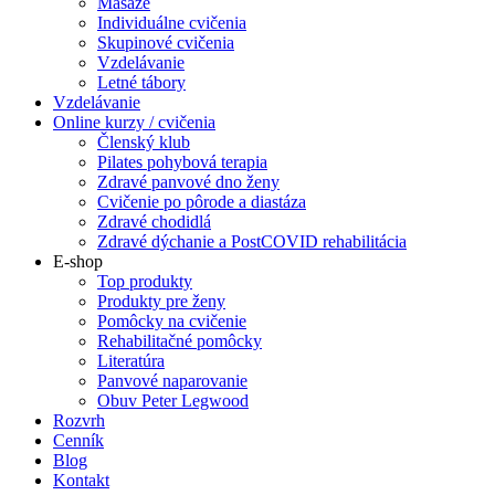
Masáže
Individuálne cvičenia
Skupinové cvičenia
Vzdelávanie
Letné tábory
Vzdelávanie
Online kurzy / cvičenia
Členský klub
Pilates pohybová terapia
Zdravé panvové dno ženy
Cvičenie po pôrode a diastáza
Zdravé chodidlá
Zdravé dýchanie a PostCOVID rehabilitácia
E-shop
Top produkty
Produkty pre ženy
Pomôcky na cvičenie
Rehabilitačné pomôcky
Literatúra
Panvové naparovanie
Obuv Peter Legwood
Rozvrh
Cenník
Blog
Kontakt