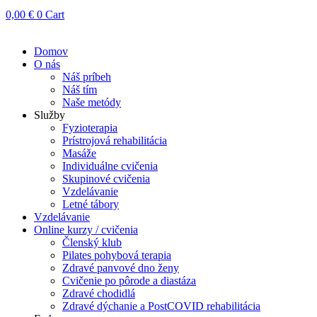
0,00
€
0
Cart
Domov
O nás
Náš príbeh
Náš tím
Naše metódy
Služby
Fyzioterapia
Prístrojová rehabilitácia
Masáže
Individuálne cvičenia
Skupinové cvičenia
Vzdelávanie
Letné tábory
Vzdelávanie
Online kurzy / cvičenia
Členský klub
Pilates pohybová terapia
Zdravé panvové dno ženy
Cvičenie po pôrode a diastáza
Zdravé chodidlá
Zdravé dýchanie a PostCOVID rehabilitácia