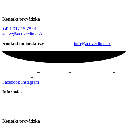
Kontakt prevádzka
+421 917 15 78 01
active@activeclinic.sk
Kontakt online-kurzy
info@activeclinic.sk
Fyzioterapia Žilina
–
Masáže Žilina
–
Online kurzy cvičenia
–
Cvičenie Žilina
–
Skupinové cvičenie Žilina
Facebook
Instagram
Informácie
Všeobecné obchodné podmienky
GDPR – Ochrana osobných údajov
Kontakt prevádzka