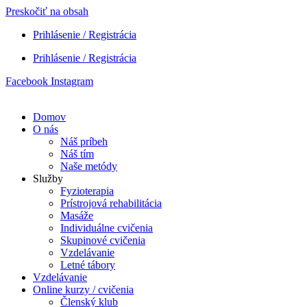
Preskočiť na obsah
Prihlásenie / Registrácia
Prihlásenie / Registrácia
Facebook
Instagram
Domov
O nás
Náš príbeh
Náš tím
Naše metódy
Služby
Fyzioterapia
Prístrojová rehabilitácia
Masáže
Individuálne cvičenia
Skupinové cvičenia
Vzdelávanie
Letné tábory
Vzdelávanie
Online kurzy / cvičenia
Členský klub