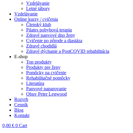
Vzdelávanie
Letné tábory
Vzdelávanie
Online kurzy / cvičenia
Členský klub
Pilates pohybová terapia
Zdravé panvové dno ženy
Cvičenie po pôrode a diastáza
Zdravé chodidlá
Zdravé dýchanie a PostCOVID rehabilitácia
E-shop
Top produkty
Produkty pre ženy
Pomôcky na cvičenie
Rehabilitačné pomôcky
Literatúra
Panvové naparovanie
Obuv Peter Legwood
Rozvrh
Cenník
Blog
Kontakt
0,00
€
0
Cart