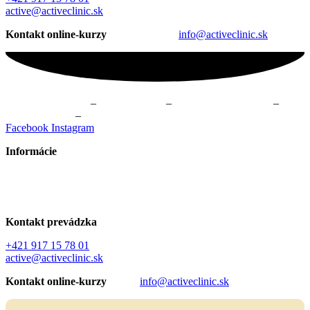
active@activeclinic.sk
Kontakt online-kurzy
info@activeclinic.sk
Fyzioterapia Žilina
–
Masáže Žilina
–
Online kurzy cvičenia
–
Cvičenie Žilina
–
Skupinové cvičenie Žilina
Facebook
Instagram
Informácie
Všeobecné obchodné podmienky
GDPR – Ochrana osobných údajov
Kontakt prevádzka
+421 917 15 78 01
active@activeclinic.sk
Kontakt online-kurzy
info@activeclinic.sk