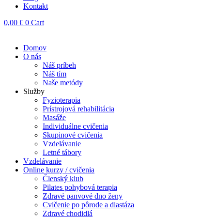
Kontakt
0,00
€
0
Cart
Domov
O nás
Náš príbeh
Náš tím
Naše metódy
Služby
Fyzioterapia
Prístrojová rehabilitácia
Masáže
Individuálne cvičenia
Skupinové cvičenia
Vzdelávanie
Letné tábory
Vzdelávanie
Online kurzy / cvičenia
Členský klub
Pilates pohybová terapia
Zdravé panvové dno ženy
Cvičenie po pôrode a diastáza
Zdravé chodidlá