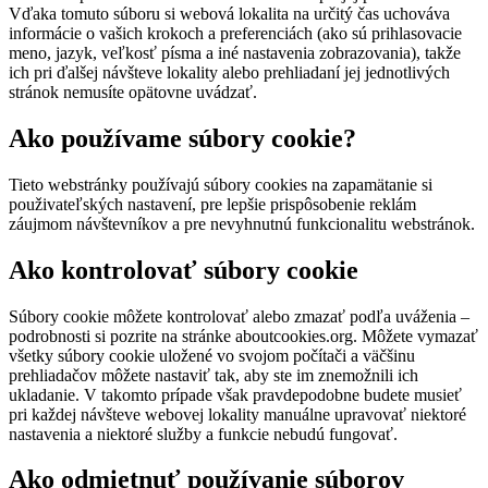
Vďaka tomuto súboru si webová lokalita na určitý čas uchováva
informácie o vašich krokoch a preferenciách (ako sú prihlasovacie
meno, jazyk, veľkosť písma a iné nastavenia zobrazovania), takže
ich pri ďalšej návšteve lokality alebo prehliadaní jej jednotlivých
stránok nemusíte opätovne uvádzať.
Ako používame súbory cookie?
Tieto webstránky používajú súbory cookies na zapamätanie si
použivateľských nastavení, pre lepšie prispôsobenie reklám
záujmom návštevníkov a pre nevyhnutnú funkcionalitu webstránok.
Ako kontrolovať súbory cookie
Súbory cookie môžete kontrolovať alebo zmazať podľa uváženia –
podrobnosti si pozrite na stránke aboutcookies.org. Môžete vymazať
všetky súbory cookie uložené vo svojom počítači a väčšinu
prehliadačov môžete nastaviť tak, aby ste im znemožnili ich
ukladanie. V takomto prípade však pravdepodobne budete musieť
pri každej návšteve webovej lokality manuálne upravovať niektoré
nastavenia a niektoré služby a funkcie nebudú fungovať.
Ako odmietnuť používanie súborov