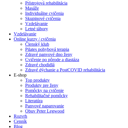
Prístrojová rehabilitácia
Masáže
Individuálne cvičenia
Skupinové cvičenia
Vzdelávanie
Letné tábory
Vzdelávanie
Online kurzy / cvičenia
Členský klub
Pilates pohybová terapia
Zdravé panvové dno ženy
Cvičenie po pôrode a diastáza
Zdravé chodidlá
Zdravé dýchanie a PostCOVID rehabilitácia
E-shop
Top produkty
Produkty pre ženy
Pomôcky na cvičenie
Rehabilitačné pomôcky
Literatúra
Panvové naparovanie
Obuv Peter Legwood
Rozvrh
Cenník
Blog