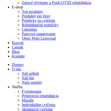
Zdravé dýchanie a PostCOVID rehabilitácia
E-shop
Top produkty
Produkty pre ženy
Pomôcky na cvičenie
Rehabilitačné pomôcky
Literatúra
Panvové naparovanie
Obuv Peter Legwood
Rozvrh
Cenník
Blog
Kontakt
Domov
O nás
Náš príbeh
Náš tím
Naše metódy
Služby
Fyzioterapia
Prístrojová rehabilitácia
Masáže
Individuálne cvičenia
Skupinové cvičenia