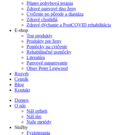
Pilates pohybová terapia
Zdravé panvové dno ženy
Cvičenie po pôrode a diastáza
Zdravé chodidlá
Zdravé dýchanie a PostCOVID rehabilitácia
E-shop
Top produkty
Produkty pre ženy
Pomôcky na cvičenie
Rehabilitačné pomôcky
Literatúra
Panvové naparovanie
Obuv Peter Legwood
Rozvrh
Cenník
Blog
Kontakt
Domov
O nás
Náš príbeh
Náš tím
Naše metódy
Služby
Fyzioterapia