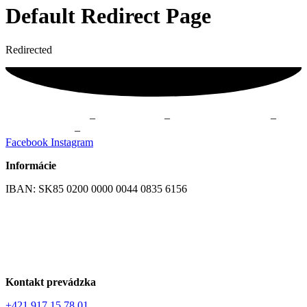
Default Redirect Page
Redirected
Fyzioterapia Žilina
–
Masáže Žilina
–
Online kurzy cvičenia
–
Cvičenie Žilina
–
Skupinové cvičenie Žilina
Facebook
Instagram
Informácie
IBAN: SK85 0200 0000 0044 0835 6156
Všeobecné obchodné podmienky
GDPR – Ochrana osobných údajov
Kontakt prevádzka
+421 917 15 78 01